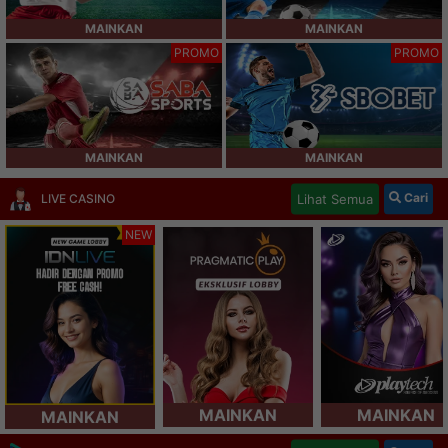
MAINKAN
MAINKAN
PROMO
PROMO
MAINKAN
MAINKAN
Cari
Lihat Semua
LIVE CASINO
NEW
MAINKAN
MAINKAN
MAINKAN