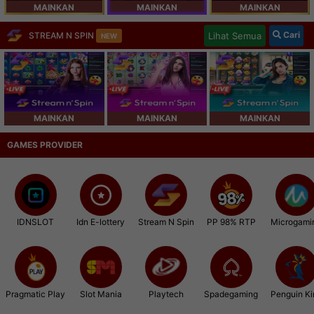
MAINKAN
MAINKAN
MAINKAN
Cari
Lihat Semua
STREAM N SPIN
NEW
MAINKAN
MAINKAN
MAINKAN
GAMES PROVIDER
IDNSLOT
Idn E-lottery
Stream N Spin
PP 98% RTP
Microgami
Pragmatic Play
Slot Mania
Playtech
Spadegaming
Penguin Ki